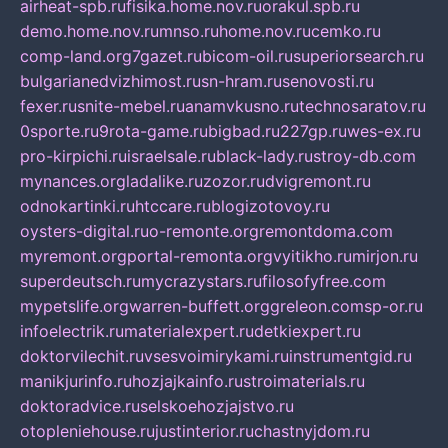
airheat-spb.ru
fisika.home.nov.ru
orakul.spb.ru
demo.home.nov.ru
mnso.ru
home.nov.ru
cemko.ru
comp-land.org
7gazet.ru
bicom-oil.ru
superiorsearch.ru
bulgarianedvizhimost.ru
sn-hram.ru
senovosti.ru
fexer.ru
snite-mebel.ru
anamvkusno.ru
technosaratov.ru
0sporte.ru
9rota-game.ru
bigbad.ru
227gp.ru
wes-ex.ru
pro-kirpichi.ru
israelsale.ru
black-lady.ru
stroy-db.com
mynances.org
ladalike.ru
zozor.ru
dvigremont.ru
odnokartinki.ru
htccare.ru
blogizotovoy.ru
oysters-digital.ru
o-remonte.org
remontdoma.com
myremont.org
portal-remonta.org
vyitikho.ru
mirjon.ru
superdeutsch.ru
mycrazystars.ru
filosofyfree.com
mypetslife.org
warren-buffett.org
greleon.com
sp-or.ru
infoelectrik.ru
materialexpert.ru
detkiexpert.ru
doktorvilechit.ru
vsesvoimirykami.ru
instrumentgid.ru
manikjurinfo.ru
hozjajkainfo.ru
stroimaterials.ru
doktoradvice.ru
selskoehozjajstvo.ru
otopleniehouse.ru
justinterior.ru
chastnyjdom.ru