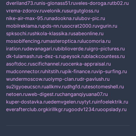
dveriland73.ru
nis-glonass51.ru
veles-doroga.ru
tb02.ru
vrema-zdorov.ru
velonik.ru
surgutgloss.ru
nike-air-max-95.ru
nadookna.ru
lubov-pic.ru
mobilreklama.ru
pds-nn.ru
socrat2000.ru
vgurin.ru
spksochi.ru
shkola-klassika.ru
sabeonline.ru
mosoblfencing.ru
masteroptica.ru
lucomoria.ru
iration.ru
devanagari.ru
biblioverde.ru
igro-pictures.ru
dk-tulamash.ru
s-dez-s.ru
peysok.ru
blackcountess.ru
asoftdoc.ru
scifichannel.ru
ocenka-appraisal.ru
mudconnector.ru
hitstih.ru
pik-finance.ru
vip-surfing.ru
wundermoscow.ru
olymp-clan.ru
dr-pavlush.ru
su2lgyoeucscn.ru
allkmv.ru
dhgfd.ru
tesotomeshell.ru
netoen.ru
web-digest.ru
changanqiyuana07.ru
kuper-dostavka.ru
edemvgelen.ru
ytyt.ru
infoelektrik.ru
everafterclub.org
kirillkgr.ru
goodv1234.ru
oopslady.ru