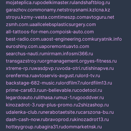
mojateplica.ru
podelkimaster.ru
landshaftblog.ru
garazhov.com
monamy.net
stroysnami.kz
lcna.kz
stroyu.kz
my-vesta.com
timeszp.com
avtoguru.net
zsmh.com.ua
allcelebsplasticsurgery.com
all-tattoos-for-men.com
poisk-auto.com
best-radio.com.ua
ost-engineering.com
kuryatnik.info
euroshiny.com.ua
poremontuavto.com
searchus-nauti.ru
mirmam.info
smi366.ru
transgazstroy.ru
orgmanagement.org
yes-fitness.ru
xtreme-rp.ru
wasdpvp.ru
voda-otri.ru
tishinapve.ru
orenferma.ru
avtoservis-avgust.ru
lord-tv.ru
backstage-682-music.ru
lordfilm7.ru
lordfilm13.ru
prime-cars63.ru
un-believable.ru
codetool.ru
legardoauto.ru
lithasa.ru
muz-1.ru
gooddver.ru
kinozadrot-3.ru
qr-plus-promo.ru
2shizashop.ru
udalenka-club.ru
nerabotaetsite.ru
carszona-bu.ru
dash-cash-now.ru
bravoprod.ru
kinozadrot13.ru
hotteygroup.ru
bagira31.ru
dommarketnsk.ru