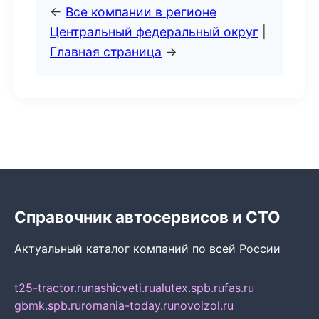
←
Все компании в регионе
Центральный федеральный округ
|
Главная страница
→
Справочник автосервисов и СТО
Актуальный каталог компаний по всей России
t25-tractor.ru
nashicveti.ru
alutex.spb.ru
fas.ru
gbmk.spb.ru
romania-today.ru
novoizol.ru