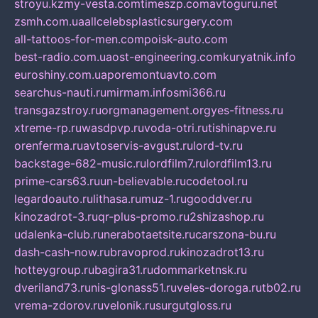
stroyu.kz
my-vesta.com
timeszp.com
avtoguru.net
zsmh.com.ua
allcelebsplasticsurgery.com
all-tattoos-for-men.com
poisk-auto.com
best-radio.com.ua
ost-engineering.com
kuryatnik.info
euroshiny.com.ua
poremontuavto.com
searchus-nauti.ru
mirmam.info
smi366.ru
transgazstroy.ru
orgmanagement.org
yes-fitness.ru
xtreme-rp.ru
wasdpvp.ru
voda-otri.ru
tishinapve.ru
orenferma.ru
avtoservis-avgust.ru
lord-tv.ru
backstage-682-music.ru
lordfilm7.ru
lordfilm13.ru
prime-cars63.ru
un-believable.ru
codetool.ru
legardoauto.ru
lithasa.ru
muz-1.ru
gooddver.ru
kinozadrot-3.ru
qr-plus-promo.ru
2shizashop.ru
udalenka-club.ru
nerabotaetsite.ru
carszona-bu.ru
dash-cash-now.ru
bravoprod.ru
kinozadrot13.ru
hotteygroup.ru
bagira31.ru
dommarketnsk.ru
dveriland73.ru
nis-glonass51.ru
veles-doroga.ru
tb02.ru
vrema-zdorov.ru
velonik.ru
surgutgloss.ru