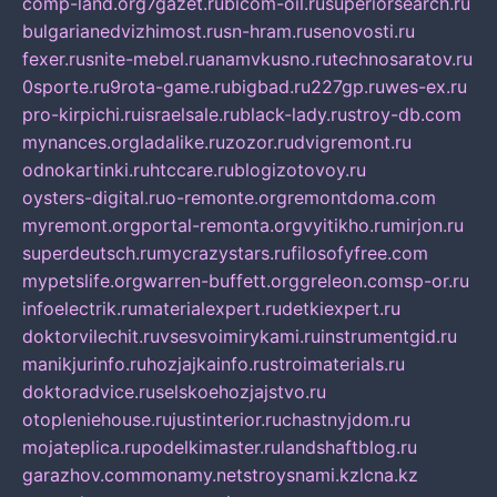
comp-land.org
7gazet.ru
bicom-oil.ru
superiorsearch.ru
bulgarianedvizhimost.ru
sn-hram.ru
senovosti.ru
fexer.ru
snite-mebel.ru
anamvkusno.ru
technosaratov.ru
0sporte.ru
9rota-game.ru
bigbad.ru
227gp.ru
wes-ex.ru
pro-kirpichi.ru
israelsale.ru
black-lady.ru
stroy-db.com
mynances.org
ladalike.ru
zozor.ru
dvigremont.ru
odnokartinki.ru
htccare.ru
blogizotovoy.ru
oysters-digital.ru
o-remonte.org
remontdoma.com
myremont.org
portal-remonta.org
vyitikho.ru
mirjon.ru
superdeutsch.ru
mycrazystars.ru
filosofyfree.com
mypetslife.org
warren-buffett.org
greleon.com
sp-or.ru
infoelectrik.ru
materialexpert.ru
detkiexpert.ru
doktorvilechit.ru
vsesvoimirykami.ru
instrumentgid.ru
manikjurinfo.ru
hozjajkainfo.ru
stroimaterials.ru
doktoradvice.ru
selskoehozjajstvo.ru
otopleniehouse.ru
justinterior.ru
chastnyjdom.ru
mojateplica.ru
podelkimaster.ru
landshaftblog.ru
garazhov.com
monamy.net
stroysnami.kz
lcna.kz