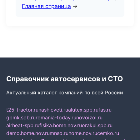
Главная страница
→
Справочник автосервисов и СТО
Актуальный каталог компаний по всей России
t25-tractor.ru
nashicveti.ru
alutex.spb.ru
fas.ru
gbmk.spb.ru
romania-today.ru
novoizol.ru
airheat-spb.ru
fisika.home.nov.ru
orakul.spb.ru
demo.home.nov.ru
mnso.ru
home.nov.ru
cemko.ru