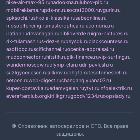
nike-air-max-95.ru
nadookna.ru
lubov-pic.ru
mobilreklama.ru
pds-nn.ru
socrat2000.ru
vgurin.ru
spksochi.ru
shkola-klassika.ru
sabeonline.ru
mosoblfencing.ru
masteroptica.ru
lucomoria.ru
iration.ru
devanagari.ru
biblioverde.ru
igro-pictures.ru
dk-tulamash.ru
s-dez-s.ru
peysok.ru
blackcountess.ru
asoftdoc.ru
scifichannel.ru
ocenka-appraisal.ru
mudconnector.ru
hitstih.ru
pik-finance.ru
vip-surfing.ru
wundermoscow.ru
olymp-clan.ru
dr-pavlush.ru
su2lgyoeucscn.ru
allkmv.ru
dhgfd.ru
tesotomeshell.ru
netoen.ru
web-digest.ru
changanqiyuana07.ru
kuper-dostavka.ru
edemvgelen.ru
ytyt.ru
infoelektrik.ru
everafterclub.org
kirillkgr.ru
goodv1234.ru
oopslady.ru
© Справочник автосервисов и СТО. Все права
защищены.