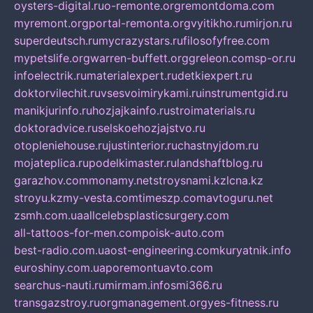
oysters-digital.ru
o-remonte.org
remontdoma.com
myremont.org
portal-remonta.org
vyitikho.ru
mirjon.ru
superdeutsch.ru
mycrazystars.ru
filosofyfree.com
mypetslife.org
warren-buffett.org
greleon.com
sp-or.ru
infoelectrik.ru
materialexpert.ru
detkiexpert.ru
doktorvilechit.ru
vsesvoimirykami.ru
instrumentgid.ru
manikjurinfo.ru
hozjajkainfo.ru
stroimaterials.ru
doktoradvice.ru
selskoehozjajstvo.ru
otopleniehouse.ru
justinterior.ru
chastnyjdom.ru
mojateplica.ru
podelkimaster.ru
landshaftblog.ru
garazhov.com
monamy.net
stroysnami.kz
lcna.kz
stroyu.kz
my-vesta.com
timeszp.com
avtoguru.net
zsmh.com.ua
allcelebsplasticsurgery.com
all-tattoos-for-men.com
poisk-auto.com
best-radio.com.ua
ost-engineering.com
kuryatnik.info
euroshiny.com.ua
poremontuavto.com
searchus-nauti.ru
mirmam.info
smi366.ru
transgazstroy.ru
orgmanagement.org
yes-fitness.ru