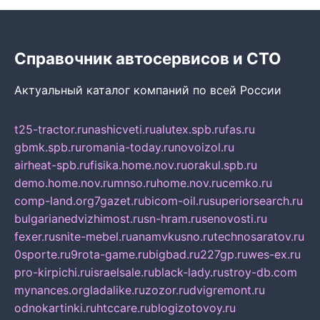
Справочник автосервисов и СТО
Актуальный каталог компаний по всей России
t25-tractor.ru
nashicveti.ru
alutex.spb.ru
fas.ru
gbmk.spb.ru
romania-today.ru
novoizol.ru
airheat-spb.ru
fisika.home.nov.ru
orakul.spb.ru
demo.home.nov.ru
mnso.ru
home.nov.ru
cemko.ru
comp-land.org
7gazet.ru
bicom-oil.ru
superiorsearch.ru
bulgarianedvizhimost.ru
sn-hram.ru
senovosti.ru
fexer.ru
snite-mebel.ru
anamvkusno.ru
technosaratov.ru
0sporte.ru
9rota-game.ru
bigbad.ru
227gp.ru
wes-ex.ru
pro-kirpichi.ru
israelsale.ru
black-lady.ru
stroy-db.com
mynances.org
ladalike.ru
zozor.ru
dvigremont.ru
odnokartinki.ru
htccare.ru
blogizotovoy.ru