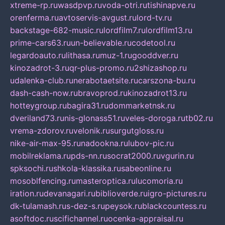
xtreme-rp.ru
wasdpvp.ru
voda-otri.ru
tishinapve.ru
orenferma.ru
avtoservis-avgust.ru
lord-tv.ru
backstage-682-music.ru
lordfilm7.ru
lordfilm13.ru
prime-cars63.ru
un-believable.ru
codetool.ru
legardoauto.ru
lithasa.ru
muz-1.ru
gooddver.ru
kinozadrot-3.ru
qr-plus-promo.ru
2shizashop.ru
udalenka-club.ru
nerabotaetsite.ru
carszona-bu.ru
dash-cash-now.ru
bravoprod.ru
kinozadrot13.ru
hotteygroup.ru
bagira31.ru
dommarketnsk.ru
dveriland73.ru
nis-glonass51.ru
veles-doroga.ru
tb02.ru
vrema-zdorov.ru
velonik.ru
surgutgloss.ru
nike-air-max-95.ru
nadookna.ru
lubov-pic.ru
mobilreklama.ru
pds-nn.ru
socrat2000.ru
vgurin.ru
spksochi.ru
shkola-klassika.ru
sabeonline.ru
mosoblfencing.ru
masteroptica.ru
lucomoria.ru
iration.ru
devanagari.ru
biblioverde.ru
igro-pictures.ru
dk-tulamash.ru
s-dez-s.ru
peysok.ru
blackcountess.ru
asoftdoc.ru
scifichannel.ru
ocenka-appraisal.ru