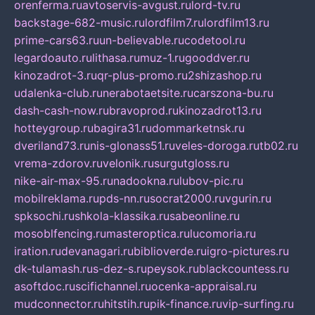
orenferma.ru
avtoservis-avgust.ru
lord-tv.ru
backstage-682-music.ru
lordfilm7.ru
lordfilm13.ru
prime-cars63.ru
un-believable.ru
codetool.ru
legardoauto.ru
lithasa.ru
muz-1.ru
gooddver.ru
kinozadrot-3.ru
qr-plus-promo.ru
2shizashop.ru
udalenka-club.ru
nerabotaetsite.ru
carszona-bu.ru
dash-cash-now.ru
bravoprod.ru
kinozadrot13.ru
hotteygroup.ru
bagira31.ru
dommarketnsk.ru
dveriland73.ru
nis-glonass51.ru
veles-doroga.ru
tb02.ru
vrema-zdorov.ru
velonik.ru
surgutgloss.ru
nike-air-max-95.ru
nadookna.ru
lubov-pic.ru
mobilreklama.ru
pds-nn.ru
socrat2000.ru
vgurin.ru
spksochi.ru
shkola-klassika.ru
sabeonline.ru
mosoblfencing.ru
masteroptica.ru
lucomoria.ru
iration.ru
devanagari.ru
biblioverde.ru
igro-pictures.ru
dk-tulamash.ru
s-dez-s.ru
peysok.ru
blackcountess.ru
asoftdoc.ru
scifichannel.ru
ocenka-appraisal.ru
mudconnector.ru
hitstih.ru
pik-finance.ru
vip-surfing.ru