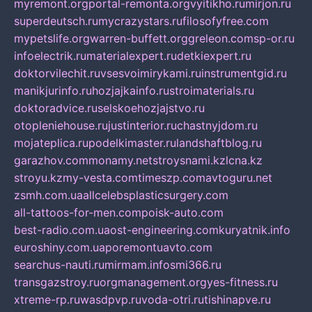
myremont.org
portal-remonta.org
vyitikho.ru
mirjon.ru
superdeutsch.ru
mycrazystars.ru
filosofyfree.com
mypetslife.org
warren-buffett.org
greleon.com
sp-or.ru
infoelectrik.ru
materialexpert.ru
detkiexpert.ru
doktorvilechit.ru
vsesvoimirykami.ru
instrumentgid.ru
manikjurinfo.ru
hozjajkainfo.ru
stroimaterials.ru
doktoradvice.ru
selskoehozjajstvo.ru
otopleniehouse.ru
justinterior.ru
chastnyjdom.ru
mojateplica.ru
podelkimaster.ru
landshaftblog.ru
garazhov.com
monamy.net
stroysnami.kz
lcna.kz
stroyu.kz
my-vesta.com
timeszp.com
avtoguru.net
zsmh.com.ua
allcelebsplasticsurgery.com
all-tattoos-for-men.com
poisk-auto.com
best-radio.com.ua
ost-engineering.com
kuryatnik.info
euroshiny.com.ua
poremontuavto.com
searchus-nauti.ru
mirmam.info
smi366.ru
transgazstroy.ru
orgmanagement.org
yes-fitness.ru
xtreme-rp.ru
wasdpvp.ru
voda-otri.ru
tishinapve.ru