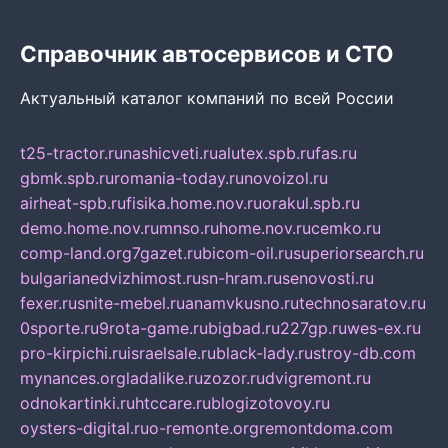
Справочник автосервисов и СТО
Актуальный каталог компаний по всей России
t25-tractor.ru
nashicveti.ru
alutex.spb.ru
fas.ru
gbmk.spb.ru
romania-today.ru
novoizol.ru
airheat-spb.ru
fisika.home.nov.ru
orakul.spb.ru
demo.home.nov.ru
mnso.ru
home.nov.ru
cemko.ru
comp-land.org
7gazet.ru
bicom-oil.ru
superiorsearch.ru
bulgarianedvizhimost.ru
sn-hram.ru
senovosti.ru
fexer.ru
snite-mebel.ru
anamvkusno.ru
technosaratov.ru
0sporte.ru
9rota-game.ru
bigbad.ru
227gp.ru
wes-ex.ru
pro-kirpichi.ru
israelsale.ru
black-lady.ru
stroy-db.com
mynances.org
ladalike.ru
zozor.ru
dvigremont.ru
odnokartinki.ru
htccare.ru
blogizotovoy.ru
oysters-digital.ru
o-remonte.org
remontdoma.com