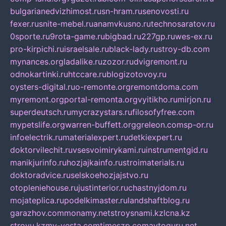
bulgarianedvizhimost.ru
sn-hram.ru
senovosti.ru
fexer.ru
snite-mebel.ru
anamvkusno.ru
technosaratov.ru
0sporte.ru
9rota-game.ru
bigbad.ru
227gp.ru
wes-ex.ru
pro-kirpichi.ru
israelsale.ru
black-lady.ru
stroy-db.com
mynances.org
ladalike.ru
zozor.ru
dvigremont.ru
odnokartinki.ru
htccare.ru
blogizotovoy.ru
oysters-digital.ru
o-remonte.org
remontdoma.com
myremont.org
portal-remonta.org
vyitikho.ru
mirjon.ru
superdeutsch.ru
mycrazystars.ru
filosofyfree.com
mypetslife.org
warren-buffett.org
greleon.com
sp-or.ru
infoelectrik.ru
materialexpert.ru
detkiexpert.ru
doktorvilechit.ru
vsesvoimirykami.ru
instrumentgid.ru
manikjurinfo.ru
hozjajkainfo.ru
stroimaterials.ru
doktoradvice.ru
selskoehozjajstvo.ru
otopleniehouse.ru
justinterior.ru
chastnyjdom.ru
mojateplica.ru
podelkimaster.ru
landshaftblog.ru
garazhov.com
monamy.net
stroysnami.kz
lcna.kz
stroyu.kz
my-vesta.com
timeszp.com
avtoguru.net