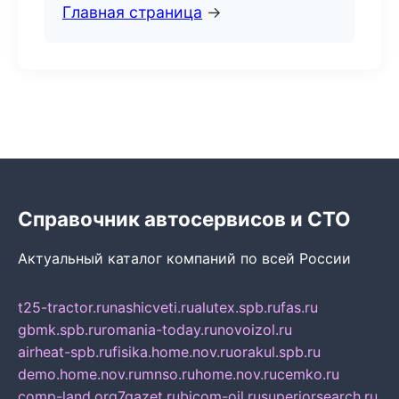
Главная страница
→
Справочник автосервисов и СТО
Актуальный каталог компаний по всей России
t25-tractor.ru
nashicveti.ru
alutex.spb.ru
fas.ru
gbmk.spb.ru
romania-today.ru
novoizol.ru
airheat-spb.ru
fisika.home.nov.ru
orakul.spb.ru
demo.home.nov.ru
mnso.ru
home.nov.ru
cemko.ru
comp-land.org
7gazet.ru
bicom-oil.ru
superiorsearch.ru