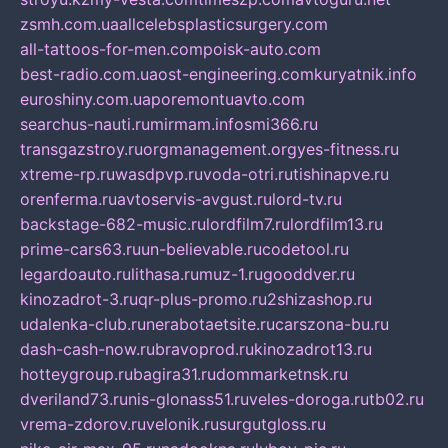
zsmh.com.ua
allcelebsplasticsurgery.com
all-tattoos-for-men.com
poisk-auto.com
best-radio.com.ua
ost-engineering.com
kuryatnik.info
euroshiny.com.ua
poremontuavto.com
searchus-nauti.ru
mirmam.info
smi366.ru
transgazstroy.ru
orgmanagement.org
yes-fitness.ru
xtreme-rp.ru
wasdpvp.ru
voda-otri.ru
tishinapve.ru
orenferma.ru
avtoservis-avgust.ru
lord-tv.ru
backstage-682-music.ru
lordfilm7.ru
lordfilm13.ru
prime-cars63.ru
un-believable.ru
codetool.ru
legardoauto.ru
lithasa.ru
muz-1.ru
gooddver.ru
kinozadrot-3.ru
qr-plus-promo.ru
2shizashop.ru
udalenka-club.ru
nerabotaetsite.ru
carszona-bu.ru
dash-cash-now.ru
bravoprod.ru
kinozadrot13.ru
hotteygroup.ru
bagira31.ru
dommarketnsk.ru
dveriland73.ru
nis-glonass51.ru
veles-doroga.ru
tb02.ru
vrema-zdorov.ru
velonik.ru
surgutgloss.ru