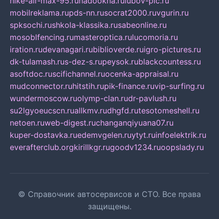
nike-air-max-95.ru
nadookna.ru
lubov-pic.ru
mobilreklama.ru
pds-nn.ru
socrat2000.ru
vgurin.ru
spksochi.ru
shkola-klassika.ru
sabeonline.ru
mosoblfencing.ru
masteroptica.ru
lucomoria.ru
iration.ru
devanagari.ru
biblioverde.ru
igro-pictures.ru
dk-tulamash.ru
s-dez-s.ru
peysok.ru
blackcountess.ru
asoftdoc.ru
scifichannel.ru
ocenka-appraisal.ru
mudconnector.ru
hitstih.ru
pik-finance.ru
vip-surfing.ru
wundermoscow.ru
olymp-clan.ru
dr-pavlush.ru
su2lgyoeucscn.ru
allkmv.ru
dhgfd.ru
tesotomeshell.ru
netoen.ru
web-digest.ru
changanqiyuana07.ru
kuper-dostavka.ru
edemvgelen.ru
ytyt.ru
infoelektrik.ru
everafterclub.org
kirillkgr.ru
goodv1234.ru
oopslady.ru
© Справочник автосервисов и СТО. Все права
защищены.