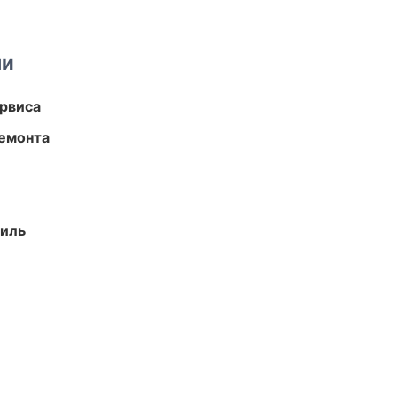
ми
рвиса
ремонта
иль