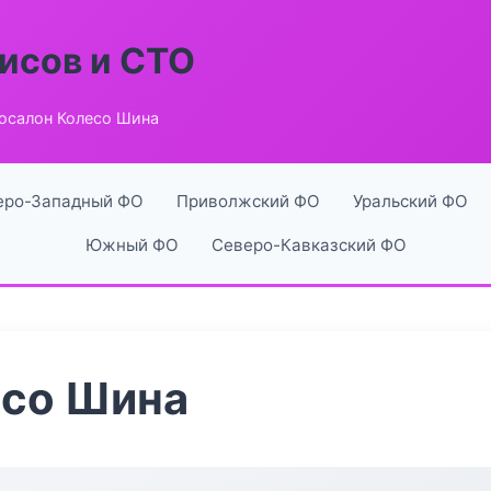
исов и СТО
осалон Колесо Шина
еро-Западный ФО
Приволжский ФО
Уральский ФО
Южный ФО
Северо-Кавказский ФО
есо Шина