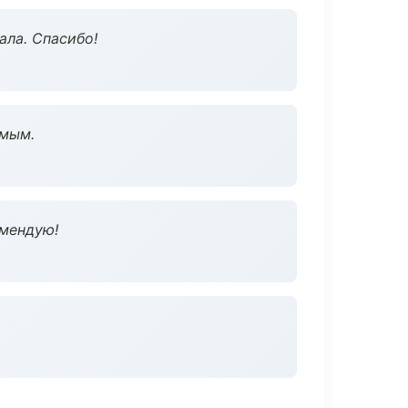
ала. Спасибо!
омым.
омендую!