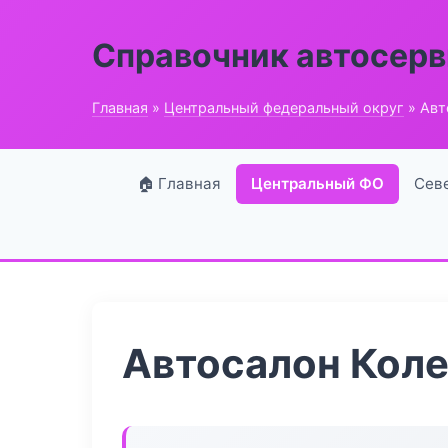
Справочник автосерв
Главная
»
Центральный федеральный округ
» Авт
🏠 Главная
Центральный ФО
Сев
Автосалон Кол