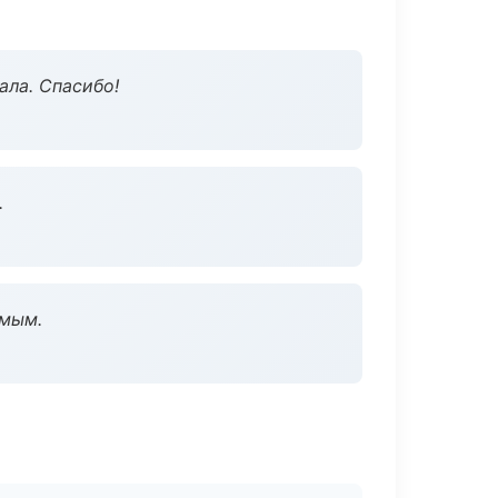
ала. Спасибо!
.
омым.