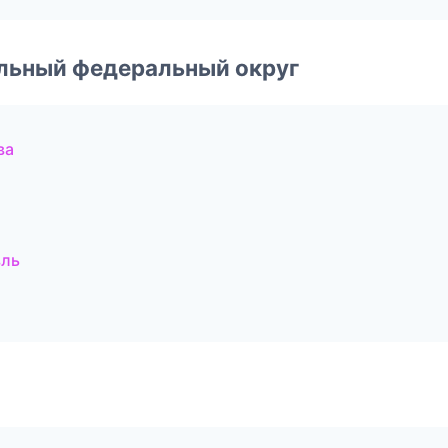
альный федеральный округ
ва
вль