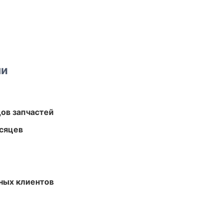
ми
ов запчастей
есяцев
ных клиентов