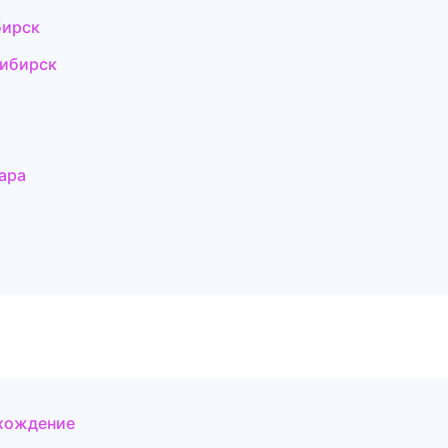
бирск
сибирск
ара
схождение