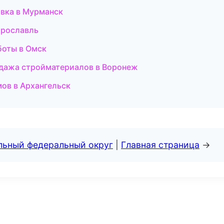
овка в Мурманск
Ярославль
боты в Омск
одажа стройматериалов в Воронеж
ов в Архангельск
альный федеральный округ
|
Главная страница
→