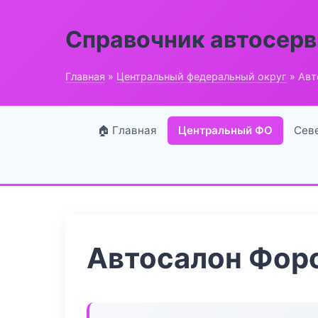
Справочник автосерв
Главная
»
Центральный федеральный округ
» Авт
🏠 Главная
Центральный ФО
Сев
Автосалон Фор