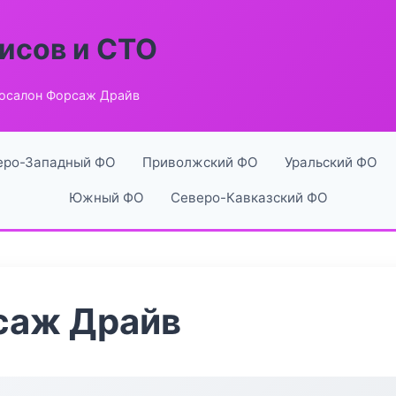
исов и СТО
осалон Форсаж Драйв
еро-Западный ФО
Приволжский ФО
Уральский ФО
Южный ФО
Северо-Кавказский ФО
саж Драйв