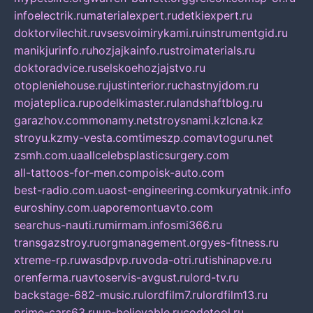
infoelectrik.ru
materialexpert.ru
detkiexpert.ru
doktorvilechit.ru
vsesvoimirykami.ru
instrumentgid.ru
manikjurinfo.ru
hozjajkainfo.ru
stroimaterials.ru
doktoradvice.ru
selskoehozjajstvo.ru
otopleniehouse.ru
justinterior.ru
chastnyjdom.ru
mojateplica.ru
podelkimaster.ru
landshaftblog.ru
garazhov.com
monamy.net
stroysnami.kz
lcna.kz
stroyu.kz
my-vesta.com
timeszp.com
avtoguru.net
zsmh.com.ua
allcelebsplasticsurgery.com
all-tattoos-for-men.com
poisk-auto.com
best-radio.com.ua
ost-engineering.com
kuryatnik.info
euroshiny.com.ua
poremontuavto.com
searchus-nauti.ru
mirmam.info
smi366.ru
transgazstroy.ru
orgmanagement.org
yes-fitness.ru
xtreme-rp.ru
wasdpvp.ru
voda-otri.ru
tishinapve.ru
orenferma.ru
avtoservis-avgust.ru
lord-tv.ru
backstage-682-music.ru
lordfilm7.ru
lordfilm13.ru
prime-cars63.ru
un-believable.ru
codetool.ru