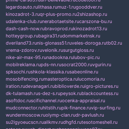
legardoauto.ru
lithasa.ru
muz-1.ru
gooddver.ru
kinozadrot-3.ru
qr-plus-promo.ru
2shizashop.ru
udalenka-club.ru
nerabotaetsite.ru
carszona-bu.ru
dash-cash-now.ru
bravoprod.ru
kinozadrot13.ru
hotteygroup.ru
bagira31.ru
dommarketnsk.ru
dveriland73.ru
nis-glonass51.ru
veles-doroga.ru
tb02.ru
vrema-zdorov.ru
velonik.ru
surgutgloss.ru
nike-air-max-95.ru
nadookna.ru
lubov-pic.ru
mobilreklama.ru
pds-nn.ru
socrat2000.ru
vgurin.ru
spksochi.ru
shkola-klassika.ru
sabeonline.ru
mosoblfencing.ru
masteroptica.ru
lucomoria.ru
iration.ru
devanagari.ru
biblioverde.ru
igro-pictures.ru
dk-tulamash.ru
s-dez-s.ru
peysok.ru
blackcountess.ru
asoftdoc.ru
scifichannel.ru
ocenka-appraisal.ru
mudconnector.ru
hitstih.ru
pik-finance.ru
vip-surfing.ru
wundermoscow.ru
olymp-clan.ru
dr-pavlush.ru
su2lgyoeucscn.ru
allkmv.ru
dhgfd.ru
tesotomeshell.ru