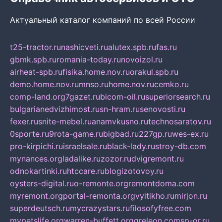
Актуальный каталог компаний по всей России
t25-tractor.ru
nashicveti.ru
alutex.spb.ru
fas.ru
gbmk.spb.ru
romania-today.ru
novoizol.ru
airheat-spb.ru
fisika.home.nov.ru
orakul.spb.ru
demo.home.nov.ru
mnso.ru
home.nov.ru
cemko.ru
comp-land.org
7gazet.ru
bicom-oil.ru
superiorsearch.ru
bulgarianedvizhimost.ru
sn-hram.ru
senovosti.ru
fexer.ru
snite-mebel.ru
anamvkusno.ru
technosaratov.ru
0sporte.ru
9rota-game.ru
bigbad.ru
227gp.ru
wes-ex.ru
pro-kirpichi.ru
israelsale.ru
black-lady.ru
stroy-db.com
mynances.org
ladalike.ru
zozor.ru
dvigremont.ru
odnokartinki.ru
htccare.ru
blogizotovoy.ru
oysters-digital.ru
o-remonte.org
remontdoma.com
myremont.org
portal-remonta.org
vyitikho.ru
mirjon.ru
superdeutsch.ru
mycrazystars.ru
filosofyfree.com
mypetslife.org
warren-buffett.org
greleon.com
sp-or.ru