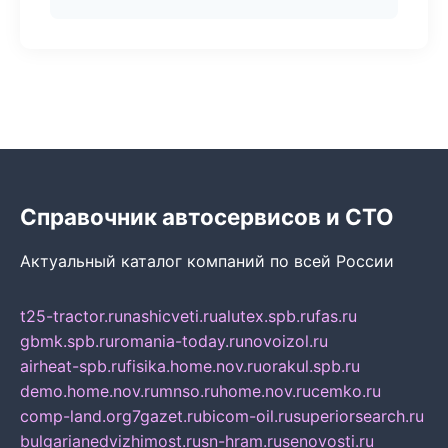
Справочник автосервисов и СТО
Актуальный каталог компаний по всей России
t25-tractor.ru
nashicveti.ru
alutex.spb.ru
fas.ru
gbmk.spb.ru
romania-today.ru
novoizol.ru
airheat-spb.ru
fisika.home.nov.ru
orakul.spb.ru
demo.home.nov.ru
mnso.ru
home.nov.ru
cemko.ru
comp-land.org
7gazet.ru
bicom-oil.ru
superiorsearch.ru
bulgarianedvizhimost.ru
sn-hram.ru
senovosti.ru