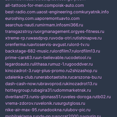
all-tattoos-for-men.com
poisk-auto.com
best-radio.com.ua
ost-engineering.com
kuryatnik.info
euroshiny.com.ua
poremontuavto.com
searchus-nauti.ru
mirmam.info
smi366.ru
transgazstroy.ru
orgmanagement.org
yes-fitness.ru
xtreme-rp.ru
wasdpvp.ru
voda-otri.ru
tishinapve.ru
orenferma.ru
avtoservis-avgust.ru
lord-tv.ru
backstage-682-music.ru
lordfilm7.ru
lordfilm13.ru
prime-cars63.ru
un-believable.ru
codetool.ru
legardoauto.ru
lithasa.ru
muz-1.ru
gooddver.ru
kinozadrot-3.ru
qr-plus-promo.ru
2shizashop.ru
udalenka-club.ru
nerabotaetsite.ru
carszona-bu.ru
dash-cash-now.ru
bravoprod.ru
kinozadrot13.ru
hotteygroup.ru
bagira31.ru
dommarketnsk.ru
dveriland73.ru
nis-glonass51.ru
veles-doroga.ru
tb02.ru
vrema-zdorov.ru
velonik.ru
surgutgloss.ru
nike-air-max-95.ru
nadookna.ru
lubov-pic.ru
mobilreklama.ru
pds-nn.ru
socrat2000.ru
vgurin.ru