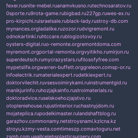
fexer.ru
snite-mebel.ru
anamvkusno.ru
technosaratov.ru
0sporte.ru
9rota-game.ru
bigbad.ru
227gp.ru
wes-ex.ru
pro-kirpichi.ru
israelsale.ru
black-lady.ru
stroy-db.com
mynances.org
ladalike.ru
zozor.ru
dvigremont.ru
odnokartinki.ru
htccare.ru
blogizotovoy.ru
oysters-digital.ru
o-remonte.org
remontdoma.com
myremont.org
portal-remonta.org
vyitikho.ru
mirjon.ru
superdeutsch.ru
mycrazystars.ru
filosofyfree.com
mypetslife.org
warren-buffett.org
greleon.com
sp-or.ru
infoelectrik.ru
materialexpert.ru
detkiexpert.ru
doktorvilechit.ru
vsesvoimirykami.ru
instrumentgid.ru
manikjurinfo.ru
hozjajkainfo.ru
stroimaterials.ru
doktoradvice.ru
selskoehozjajstvo.ru
otopleniehouse.ru
justinterior.ru
chastnyjdom.ru
mojateplica.ru
podelkimaster.ru
landshaftblog.ru
garazhov.com
monamy.net
stroysnami.kz
lcna.kz
stroyu.kz
my-vesta.com
timeszp.com
avtoguru.net
zsmh.com.ua
allcelebsplasticsurgery.com